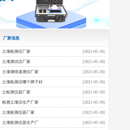
厂家信息
土壤检测仪厂家
[2021-05-18]
土壤测试仪厂家
[2021-05-18]
土壤墒情速测仪厂家
[2021-05-18]
土壤检测仪哪个牌子好
[2021-05-18]
土检测仪器厂家
[2021-05-18]
检测土壤仪生产厂家
[2021-05-18]
土壤检测仪器厂家
[2021-05-18]
土壤检测仪器生产厂
[2021-05-18]