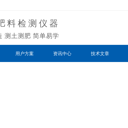
肥料检测仪器
 测土测肥 简单易学
用户方案
资讯中心
技术文章