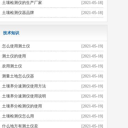
土壤检测仪的生产厂家
[2021-05-18]
土壤检测仪器品牌
[2021-05-18]
技术知识
怎么使用测土仪
[2021-05-19]
测土仪的使用
[2021-05-18]
农用测土仪
[2021-05-19]
测量土地怎么仪器
[2021-05-18]
土壤养分速测仪使用方法
[2021-05-19]
土壤养分速测仪使用说明
[2021-05-19]
土壤养分检测仪的使用
[2021-05-19]
土壤检测仪怎么用
[2021-05-19]
什么地方有测土仪卖
[2021-05-19]