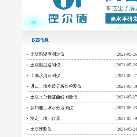
仪器信息
土壤温湿度测定仪
[2021-05-26
土壤湿度速测仪
[2021-05-26
土壤水势速测仪
[2021-05-27
进口土壤水质分析仪检测仪
[2021-05-18
土壤水分特征曲线测量仪
[2021-05-27
多功能土壤水分速测仪
[2021-05-23
测定土壤ph仪器
[2021-05-19
土壤速测仪
[2021-05-24