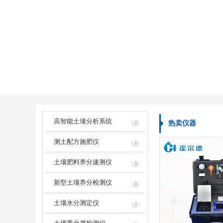
高智能土壤分析系统
热卖仪器
测土配方施肥仪
土壤肥料养分速测仪
新型土壤养分检测仪
土壤水分测定仪