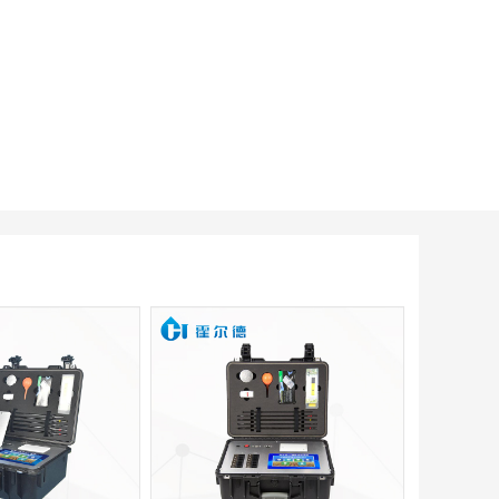
更新时间：2026-08-06