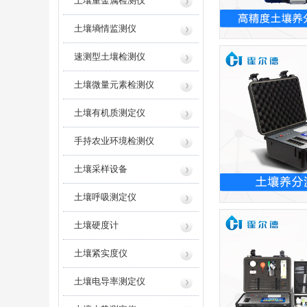
土壤重金属检测仪
高精度土壤养
土壤墒情监测仪
速测型土壤检测仪
土壤微量元素检测仪
土壤有机质测定仪
手持农业环境检测仪
土壤采样设备
土壤养分
土壤呼吸测定仪
土壤硬度计
土壤紧实度仪
土壤电导率测定仪