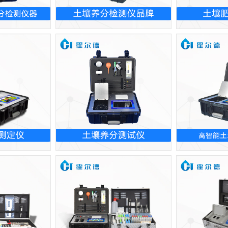
分检测仪器
土壤养分检测仪品牌
土壤
测定仪
土壤养分测试仪
高智能土