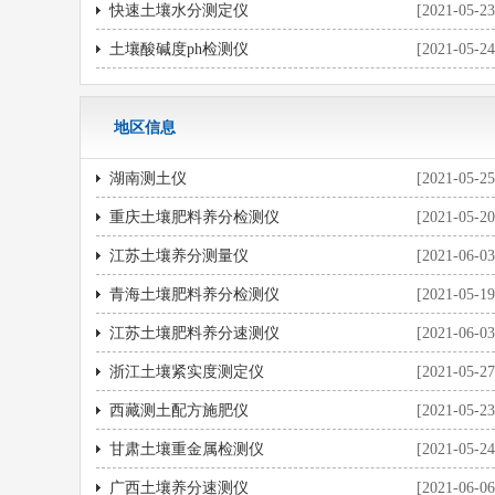
快速土壤水分测定仪
[2021-05-23
土壤酸碱度ph检测仪
[2021-05-24
地区信息
湖南测土仪
[2021-05-25
重庆土壤肥料养分检测仪
[2021-05-20
江苏土壤养分测量仪
[2021-06-03
青海土壤肥料养分检测仪
[2021-05-19
江苏土壤肥料养分速测仪
[2021-06-03
浙江土壤紧实度测定仪
[2021-05-27
西藏测土配方施肥仪
[2021-05-23
甘肃土壤重金属检测仪
[2021-05-24
广西土壤养分速测仪
[2021-06-06