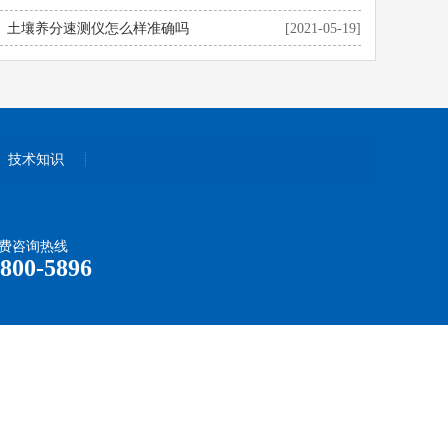
土壤养分速测仪怎么样准确吗
[2021-05-19]
技术知识
费咨询热线
-800-5896
内容!