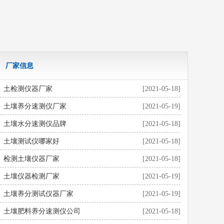
厂家信息
土检测仪器厂家
[2021-05-18]
土壤养分速测仪厂家
[2021-05-19]
土壤水分速测仪品牌
[2021-05-18]
土壤测试仪哪家好
[2021-05-18]
检测土壤仪器厂家
[2021-05-18]
土壤仪器检测厂家
[2021-05-19]
土壤养分测试仪器厂家
[2021-05-19]
土壤肥料养分速测仪公司
[2021-05-18]