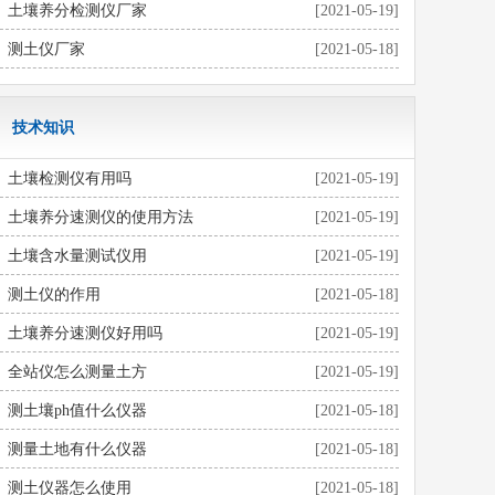
土壤养分检测仪厂家
[2021-05-19]
测土仪厂家
[2021-05-18]
技术知识
土壤检测仪有用吗
[2021-05-19]
土壤养分速测仪的使用方法
[2021-05-19]
土壤含水量测试仪用
[2021-05-19]
测土仪的作用
[2021-05-18]
土壤养分速测仪好用吗
[2021-05-19]
全站仪怎么测量土方
[2021-05-19]
测土壤ph值什么仪器
[2021-05-18]
测量土地有什么仪器
[2021-05-18]
测土仪器怎么使用
[2021-05-18]