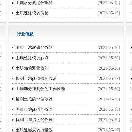
]
土壤水分测定仪报价
[2021-05-19]
]
土壤速测仪的价格
[2021-05-19]
行业信息
]
测量土壤酸碱的仪器
[2021-05-18]
]
土壤检测仪的缺点
[2021-05-20]
]
土壤ph值测量仪的
[2021-05-20]
]
检测土壤ph值值的仪器
[2021-05-19]
]
土壤养分速测仪的工作原理
[2021-05-20]
]
检测土壤的ph值仪器
[2021-05-19]
]
测量土壤ph值的仪器
[2021-05-18]
]
检测土壤湿度的仪器
[2021-05-19]
]
土壤酸碱度的测量仪
[2021-05-19]