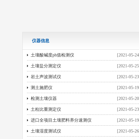
仪器信息
土壤酸碱度ph值检测仪
[2021-05-24
土壤盐分测定仪
[2021-05-25
岩土声波测试仪
[2021-05-23
测土施肥仪
[2021-05-19
检测土壤仪器
[2021-05-20
土粒比重测定仪
[2021-05-23
进口全项目土壤肥料养分速测仪
[2021-05-19
土壤湿度测试仪
[2021-05-26