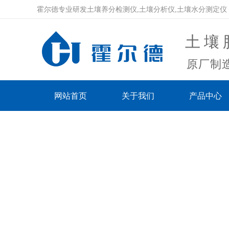
霍尔德专业研发土壤养分检测仪,土壤分析仪,土壤水分测定仪
土壤
原厂制造
网站首页
关于我们
产品中心