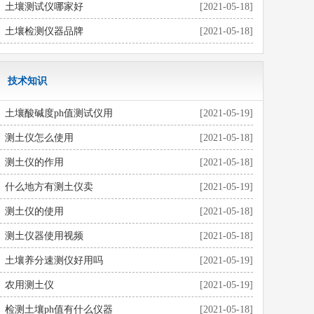
土壤测试仪哪家好
[2021-05-18]
土壤检测仪器品牌
[2021-05-18]
技术知识
土壤酸碱度ph值测试仪用
[2021-05-19]
测土仪怎么使用
[2021-05-18]
测土仪的作用
[2021-05-18]
什么地方有测土仪卖
[2021-05-19]
测土仪的使用
[2021-05-18]
测土仪器使用视频
[2021-05-18]
土壤养分速测仪好用吗
[2021-05-19]
农用测土仪
[2021-05-19]
检测土壤ph值有什么仪器
[2021-05-18]