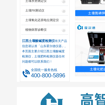
土壤水势测定仪
土壤PH测试仪
土壤氮磷钾
土壤氧化还原电位测定仪
植物病害诊断仪
江西土壤酸碱度检测仪
有关产品
信息请认准「山东霍尔德仪器」,
本页面主要介绍江西土壤酸碱度
检测仪，土壤肥料检测仪器任何
问题都可以联系我们！
全国统一服务热线
土壤化肥
400-800-5896