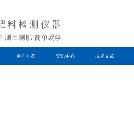
肥料检测仪器
 测土测肥 简单易学
用户方案
资讯中心
技术文章