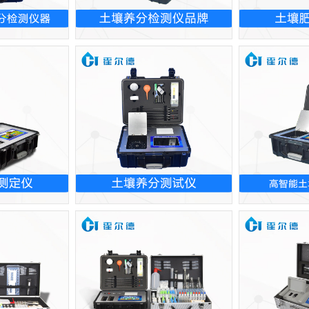
分检测仪器
土壤养分检测仪品牌
土壤
测定仪
土壤养分测试仪
高智能土