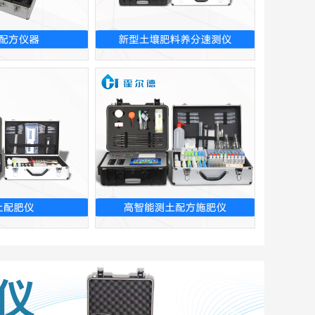
配方仪器
新型土壤肥料养分速测仪
土配肥仪
高智能测土配方施肥仪