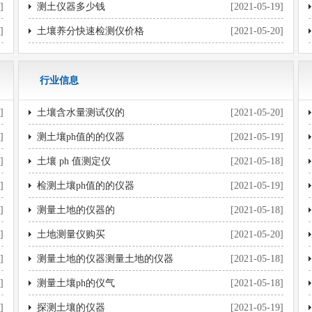
]
测土仪器多少钱
[2021-05-19]
]
土壤养分快速检测仪价格
[2021-05-20]
行业信息
]
土壤含水量测试仪的
[2021-05-20]
]
测土壤ph值的的仪器
[2021-05-19]
]
土壤 ph 值测定仪
[2021-05-18]
]
检测土壤ph值的的仪器
[2021-05-19]
]
测量土地的仪器的
[2021-05-18]
]
土地测量仪购买
[2021-05-20]
]
测量土地的仪器测量土地的仪器
[2021-05-18]
]
测量土壤ph的仪气
[2021-05-18]
]
探测土壤的仪器
[2021-05-19]