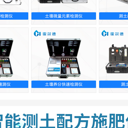
检测仪
土壤微量元素检测仪
测土
速测仪
土壤养分快速检测仪
测