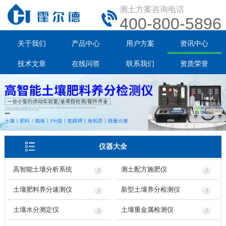
测土方案咨询电话
400-800-5896
关于我们
产品中心
用户方案
资讯中心
技术文章
在线问答
联系我们
资质荣誉
仪器大全
高智能土壤分析系统
测土配方施肥仪
土壤肥料养分速测仪
新型土壤养分检测仪
土壤水分测定仪
土壤重金属检测仪