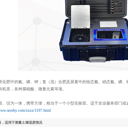
肥中的氮、磷、钾；复（混）合肥及尿素中的铵态氮、硝态氮、磷、钾
有机质，各种腐植酸、微量元素等项。
仪为一体，携带方便，相当于一个小型实验室。适于农业服务部门或农
/www.seoihy.com/zxzx/1197.html
器，适用于测量土壤湿度情况