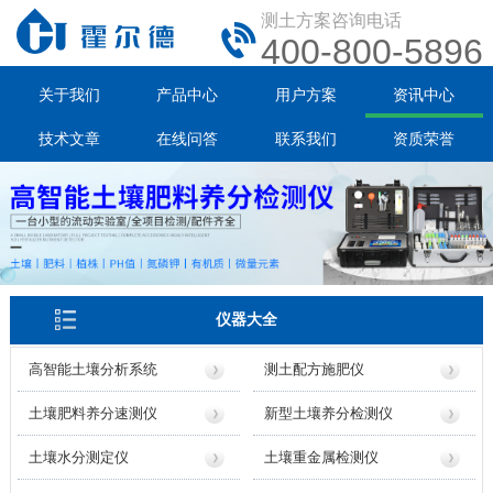
测土方案咨询电话
400-800-5896
关于我们
产品中心
用户方案
资讯中心
技术文章
在线问答
联系我们
资质荣誉
仪器大全
高智能土壤分析系统
测土配方施肥仪
土壤肥料养分速测仪
新型土壤养分检测仪
土壤水分测定仪
土壤重金属检测仪