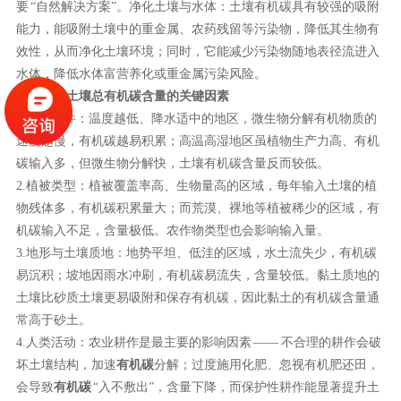
要 “自然解决方案”。净化土壤与水体：土壤有机碳具有较强的吸附
能力，能吸附土壤中的重金属、农药残留等污染物，降低其生物有
效性，从而净化土壤环境；同时，它能减少污染物随地表径流进入
水体，降低水体富营养化或重金属污染风险。
二、影响土壤总有机碳含量的关键因素
1.气候条件：温度越低、降水适中的地区，微生物分解有机物质的
速度越慢，有机碳越易积累；高温高湿地区虽植物生产力高、有机
碳输入多，但微生物分解快，土壤有机碳含量反而较低。
2.植被类型：植被覆盖率高、生物量高的区域，每年输入土壤的植
物残体多，有机碳积累量大；而荒漠、裸地等植被稀少的区域，有
机碳输入不足，含量极低。农作物类型也会影响输入量。
3.地形与土壤质地：地势平坦、低洼的区域，水土流失少，有机碳
易沉积；坡地因雨水冲刷，有机碳易流失，含量较低。黏土质地的
土壤比砂质土壤更易吸附和保存有机碳，因此黏土的有机碳含量通
常高于砂土。
4.人类活动：农业耕作是最主要的影响因素 —— 不合理的耕作会破
坏土壤结构，加速
有机碳
分解；过度施用化肥、忽视有机肥还田，
会导致
有机碳
“入不敷出”，含量下降，而保护性耕作能显著提升土