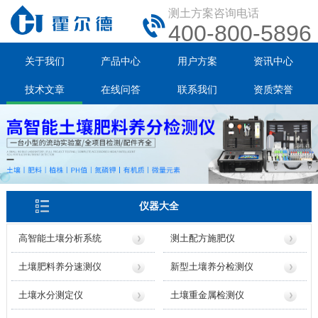
测土方案咨询电话
400-800-5896
关于我们
产品中心
用户方案
资讯中心
技术文章
在线问答
联系我们
资质荣誉
仪器大全
高智能土壤分析系统
测土配方施肥仪
土壤肥料养分速测仪
新型土壤养分检测仪
土壤水分测定仪
土壤重金属检测仪