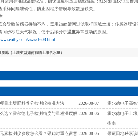
个月需用标准恒温槽校准，确保温度响应曲线线性度；红外测温仪每次使
查采样间隔准确性，防止因程序错误导致数据缺失。
性
底会导致传感器接触不均，需用2mm筛网过滤取样区域土壤；传感器埋设深
需同步标注天气状况，便于后续分析
温度
异常波动的原因。
/www.seoihy.com/zxzx/1608.html
壤质地（土壤类型如何影响土壤含水量）
项目土壤肥料养分检测仪校准方法
2026-08-07
霍尔德电子高智
么选？霍尔德电子检测精度与量程深度解
2026-08-06
霍尔德电子土壤
指南
元素检测仪参数怎么看？采购时重点留意
2026-08-05
果蔬田地缺素诊