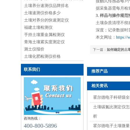
接触式传感器每3
土壤养分速测仪品牌排名
据采集器需每月检
土壤速测仪价格多少
3. 样品与操作规范
土壤对养分的快速测定仪
土壤杂质清理不彻
福建土壤检测仪
深度；记录数据时
手持土壤重金属检测仪
本文网址：
https:/
青海土壤紧实度测定仪
测土仪报价
下一篇：
如何确定的土
土壤化肥检测仪价格
联系我们
推荐产品
相关资讯
霍尔德电子科研级全
土壤碳氮比测定仪怎
析
咨询热线：
400-800-5896
霍尔德电子土壤微量