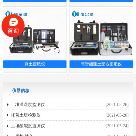
土壤化肥速测仪
土壤养分快速检测仪
测土配肥仪
高智能测土配方施肥仪
仪器信息
土壤温湿度监测仪
[2021-05-26]
托普土壤检测仪
[2021-05-20]
土壤酸碱度速测仪
[2021-05-24]