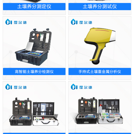
土壤养分测定仪
土壤养分测试仪
高智能土壤养分检测仪
手持式土壤重金属分析仪