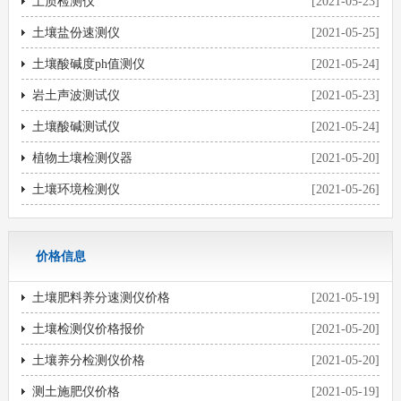
土质检测仪
[2021-05-23]
土壤盐份速测仪
[2021-05-25]
土壤酸碱度ph值测仪
[2021-05-24]
岩土声波测试仪
[2021-05-23]
土壤酸碱测试仪
[2021-05-24]
植物土壤检测仪器
[2021-05-20]
土壤环境检测仪
[2021-05-26]
价格信息
土壤肥料养分速测仪价格
[2021-05-19]
土壤检测仪价格报价
[2021-05-20]
土壤养分检测仪价格
[2021-05-20]
测土施肥仪价格
[2021-05-19]