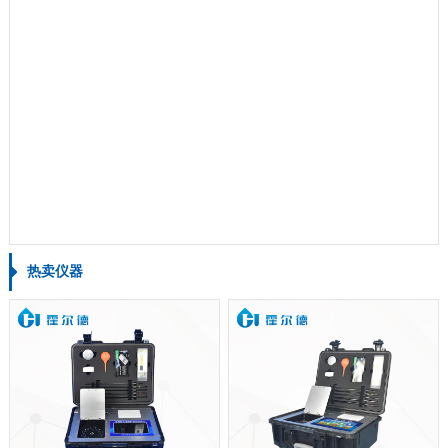
热卖仪器
更新时间：2026-08-09