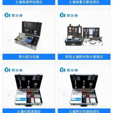
土壤氮磷钾检测仪
土壤微量元素检测仪
测土配方仪器
新型土壤肥料养分速测仪