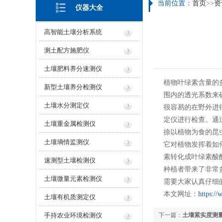
当前位置：
首页
>>
资
仪器大全
高智能土壤分析系统
测土配方施肥仪
土壤肥料养分速测仪
植物叶绿素含量的
新型土壤养分检测仪
围内的透光系数来
土壤水分测定仪
很容易的在野外进
定仪进行检查。通
土壤重金属检测仪
捺以植物为食的昆
土壤墒情监测仪
它对植物发挥着如
素转化成叶绿素酸
速测型土壤检测仪
种植者带来了非常
土壤微量元素检测仪
需要大家认真仔细
本文网址：
https:/
土壤有机质测定仪
手持农业环境检测仪
下一篇：
土壤紧实度测