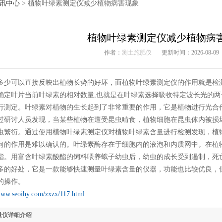
讯中心
> 植物叶绿素测定仪减少植物病害现象
植物叶绿素测定仪减少植物病
作者：
测土施肥仪
更新时间：2026-08-09
多少可以直接反映出植物长势的好坏，而植物叶绿素测定仪的作用就是检
确定叶片当前叶绿素的相对数量,也就是在叶绿素选择吸收特定波长光的
行测定。叶绿素对植物的生长起到了非常重要的作用，它是植物进行光合
过研讨人员发现，当某些植物在遭受昆虫啃食，植物细胞在昆虫体内被损
虫繁衍。通过使用植物叶绿素测定仪对植物叶绿素含量进行检测发现，植
何的作用是难以确认的。叶绿素酶存在于细胞内的液泡和内质网中。在植
酯。用富含叶绿素酸酯的饲料喂养蛾子幼虫后，幼虫的成长受到遏制，死
多的好处，它是一款能够快速测量叶绿素含量的仪器，功能也比较优良，
的操作。
/www.seoihy.com/zxzx/117.html
量仪详细介绍