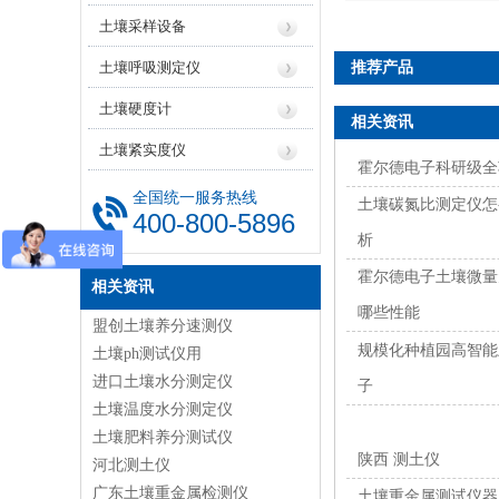
土壤采样设备
土壤呼吸测定仪
推荐产品
土壤硬度计
相关资讯
土壤紧实度仪
霍尔德电子科研级全
全国统一服务热线
土壤碳氮比测定仪怎
400-800-5896
析
霍尔德电子土壤微量
相关资讯
哪些性能
盟创土壤养分速测仪
规模化种植园高智能
土壤ph测试仪用
进口土壤水分测定仪
子
土壤温度水分测定仪
土壤肥料养分测试仪
陕西 测土仪
河北测土仪
广东土壤重金属检测仪
土壤重金属测试仪器