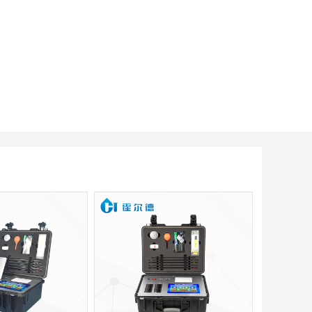
更新时间：2026-08-06