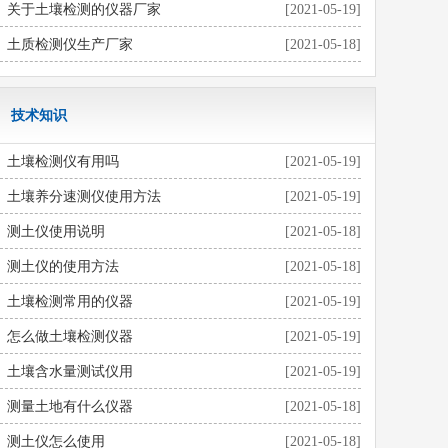
关于土壤检测的仪器厂家
[2021-05-19]
土质检测仪生产厂家
[2021-05-18]
技术知识
土壤检测仪有用吗
[2021-05-19]
土壤养分速测仪使用方法
[2021-05-19]
测土仪使用说明
[2021-05-18]
测土仪的使用方法
[2021-05-18]
土壤检测常用的仪器
[2021-05-19]
怎么做土壤检测仪器
[2021-05-19]
土壤含水量测试仪用
[2021-05-19]
测量土地有什么仪器
[2021-05-18]
测土仪怎么使用
[2021-05-18]