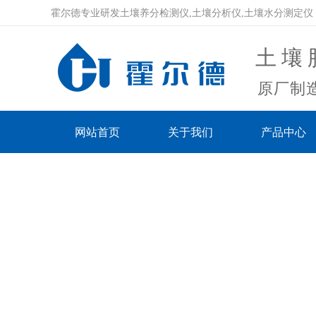
霍尔德专业研发土壤养分检测仪,土壤分析仪,土壤水分测定仪
土壤
原厂制造
网站首页
关于我们
产品中心