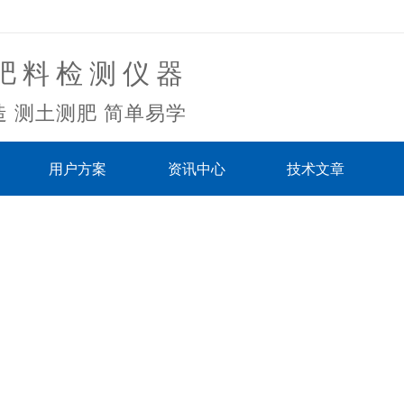
肥料检测仪器
 测土测肥 简单易学
用户方案
资讯中心
技术文章