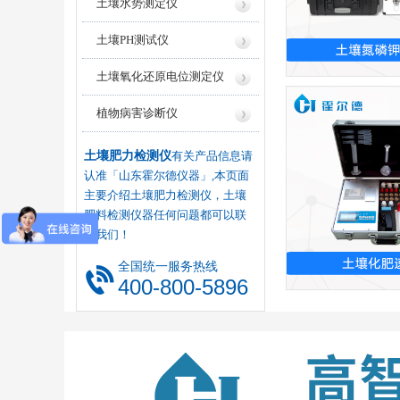
土壤水势测定仪
土壤PH测试仪
土壤氮磷钾
土壤氧化还原电位测定仪
植物病害诊断仪
土壤肥力检测仪
有关产品信息请
认准「山东霍尔德仪器」,本页面
主要介绍土壤肥力检测仪，土壤
肥料检测仪器任何问题都可以联
系我们！
全国统一服务热线
土壤化肥
400-800-5896