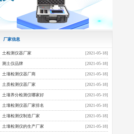
厂家信息
土检测仪器厂家
[2021-05-18]
测土仪品牌
[2021-05-18]
土壤检测仪器厂商
[2021-05-18]
土质检测仪器厂家
[2021-05-18]
土壤养分检测仪哪家好
[2021-05-19]
土壤检测仪器厂家排名
[2021-05-18]
土壤检测仪制造厂家
[2021-05-18]
土壤检测仪的生产厂家
[2021-05-18]