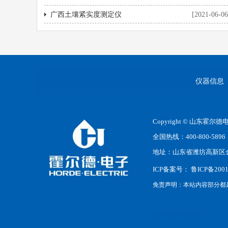
广西土壤紧实度测定仪
[2021-06-06
仪器信息
Copyright © 山东霍
全国热线：400-800-5896
地址：山东省潍坊高新区
ICP备案号：
鲁ICP备2001
免责声明：本站内容部分都
风途
云唐
莱恩德