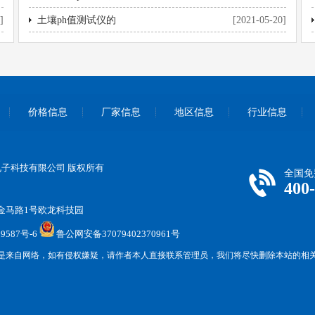
]
土壤ph值测试仪的
[2021-05-20]
价格信息
厂家信息
地区信息
行业信息
尔德电子科技有限公司 版权所有
全国免
400
金马路1号欧龙科技园
9587号-6
鲁公网安备37079402370961号
是来自网络，如有侵权嫌疑，请作者本人直接联系管理员，我们将尽快删除本站的相关