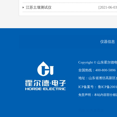
江苏土壤测试仪
[2021-06-03
仪器信息
Copyright © 山东霍
全国热线：400-800-5896
地址：山东省潍坊高新区
ICP备案号：
鲁ICP备2001
免责声明：本站内容部分都
风途
云唐
莱恩德