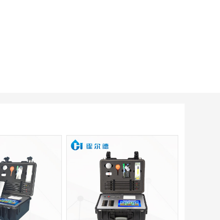
更新时间：2026-08-09