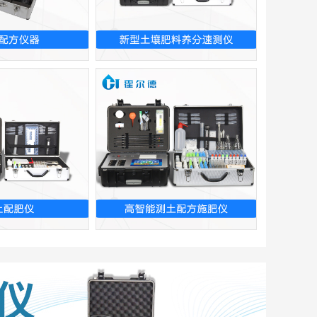
配方仪器
新型土壤肥料养分速测仪
土配肥仪
高智能测土配方施肥仪