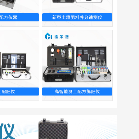
配方仪器
新型土壤肥料养分速测仪
土配肥仪
高智能测土配方施肥仪