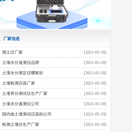
厂家信息
测土仪厂家
[2021-05-18]
土壤水分速测仪品牌
[2021-05-18]
土壤水分测定仪哪家好
[2021-05-18]
土壤检测仪器厂家
[2021-05-18]
土壤养分测试仪生产厂家
[2021-05-19]
土壤水分速测仪公司
[2021-05-18]
国内做土壤测试仪器的公司
[2021-05-19]
检测土壤仪生产厂家
[2021-05-18]