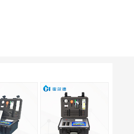
更新时间：2026-08-08