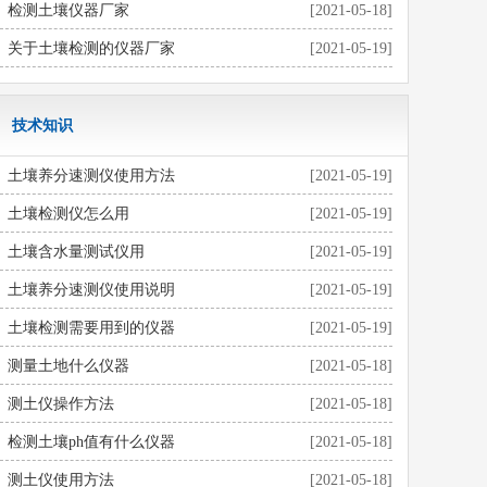
检测土壤仪器厂家
[2021-05-18]
关于土壤检测的仪器厂家
[2021-05-19]
技术知识
土壤养分速测仪使用方法
[2021-05-19]
土壤检测仪怎么用
[2021-05-19]
土壤含水量测试仪用
[2021-05-19]
土壤养分速测仪使用说明
[2021-05-19]
土壤检测需要用到的仪器
[2021-05-19]
测量土地什么仪器
[2021-05-18]
测土仪操作方法
[2021-05-18]
检测土壤ph值有什么仪器
[2021-05-18]
测土仪使用方法
[2021-05-18]