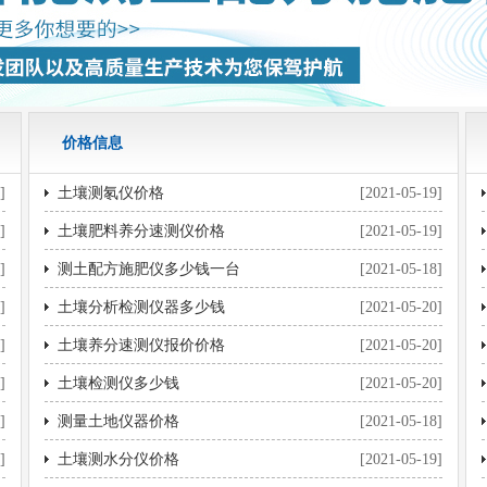
价格信息
]
土壤测氡仪价格
[2021-05-19]
]
土壤肥料养分速测仪价格
[2021-05-19]
]
测土配方施肥仪多少钱一台
[2021-05-18]
]
土壤分析检测仪器多少钱
[2021-05-20]
]
土壤养分速测仪报价价格
[2021-05-20]
]
土壤检测仪多少钱
[2021-05-20]
]
测量土地仪器价格
[2021-05-18]
]
土壤测水分仪价格
[2021-05-19]