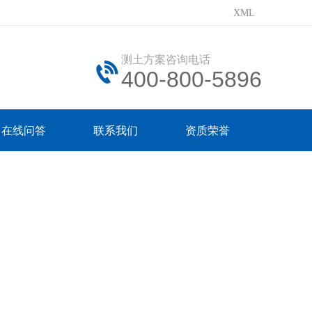
XML
测土方案咨询电话
400-800-5896
在线问答
联系我们
资质荣誉