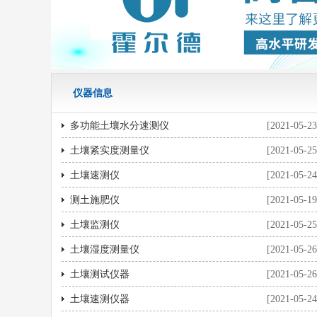
仪器信息
多功能土壤水分速测仪
[2021-05-23
土壤紧实度测量仪
[2021-05-25
土壤速测仪
[2021-05-24
测土施肥仪
[2021-05-19
土壤监测仪
[2021-05-25
土壤湿度测量仪
[2021-05-26
土壤测试仪器
[2021-05-26
土壤速测仪器
[2021-05-24