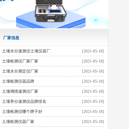
厂家信息
土壤水分速测仪土壤仪器厂
[2021-05-18]
土壤检测仪厂家厂家
[2021-05-18]
土壤水分测定仪厂家
[2021-05-18]
土壤检测仪器品牌
[2021-05-18]
土壤墒情速测仪厂家
[2021-05-18]
土壤养分速测仪品牌排名
[2021-05-19]
土壤检测仪哪个牌子好
[2021-05-18]
土壤检测仪器厂家
[2021-05-18]