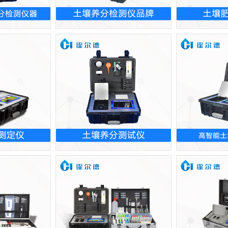
分检测仪器
土壤养分检测仪品牌
土壤
测定仪
土壤养分测试仪
高智能土