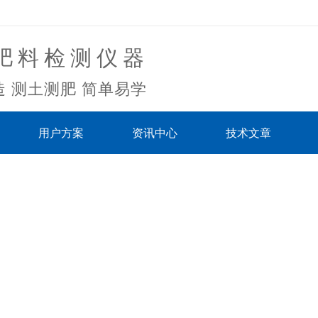
肥料检测仪器
 测土测肥 简单易学
用户方案
资讯中心
技术文章