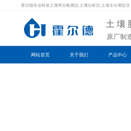
霍尔德专业研发土壤养分检测仪,土壤分析仪,土壤水分测定仪
土壤
原厂制造
网站首页
关于我们
产品中心