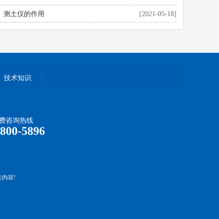
测土仪的作用
[2021-05-18]
技术知识
费咨询热线
-800-5896
内容!